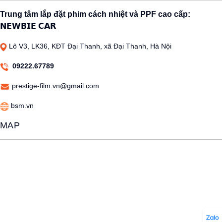
Trung tâm lắp đặt phim cách nhiệt và PPF cao cấp:
𝗡𝗘𝗪𝗕𝗜𝗘 𝗖𝗔𝗥
Lô V3, LK36, KĐT Đại Thanh, xã Đại Thanh, Hà Nội
09222.67789
prestige-film.vn@gmail.com
bsm.vn
MAP