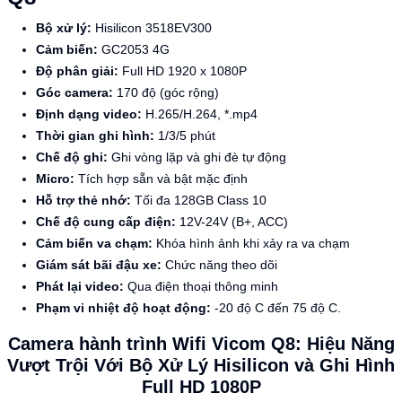
Bộ xử lý:
Hisilicon 3518EV300
Cảm biến:
GC2053 4G
Độ phân giải:
Full HD 1920 x 1080P
Góc camera:
170 độ (góc rộng)
Định dạng video:
H.265/H.264, *.mp4
Thời gian ghi hình:
1/3/5 phút
Chế độ ghi:
Ghi vòng lặp và ghi đè tự động
Micro:
Tích hợp sẵn và bật mặc định
Hỗ trợ thẻ nhớ:
Tối đa 128GB Class 10
Chế độ cung cấp điện:
12V-24V (B+, ACC)
Cảm biến va chạm:
Khóa hình ảnh khi xảy ra va chạm
Giám sát bãi đậu xe:
Chức năng theo dõi
Phát lại video:
Qua điện thoại thông minh
Phạm vi nhiệt độ hoạt động:
-20 độ C đến 75 độ C.
Camera hành trình Wifi Vicom Q8: Hiệu Năng
Vượt Trội Với Bộ Xử Lý Hisilicon và Ghi Hình
Full HD 1080P