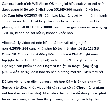
Camera hành trình Wifi Vicom Q8 mang lại hiệu suất vượt trội nhờ
được trang bị
Bộ xử lý Hisilicon 3518EV300
mạnh mẽ kết hợp
với
Cảm biến GC2053 4G
, đảm bảo khả năng xử lý hình ảnh nhanh
chóng và ổn định. Thiết bị ghi lại mọi chi tiết trên đường với
Độ
phân giải Full HD 1920 x 1080P
sắc nét và
góc camera siêu rộng
170 độ
, không bỏ sót bất kỳ khoảnh khắc nào.
Việc quản lý video trở nên hiệu quả hơn với công nghệ
nén
H.265/H.264
cùng khả năng hỗ trợ
thẻ nhớ tối đa 128GB
Class 10
. Camera hoạt động thông minh với
Chế độ ghi vòng
lặp
(ghi đè tự động 1/3/5 phút) và tích hợp
Micro
ghi âm rõ ràng.
Đặc biệt, sản phẩm có dải
Phạm vi nhiệt độ hoạt động rộng
(-20°C đến 75°C)
, đảm bảo độ bền bỉ trong mọi điều kiện thời tiết.
Để bảo vệ xe toàn diện, camera tích hợp
Cảm biến va chạm (G-
Sensor)
tự động khóa video khi xảy ra sự cố
và
Chức năng giám
sát bãi đậu xe
(theo dõi). Mọi video đều có thể dễ dàng được
phát
lại và tải xuống qua điện thoại thông minh
một cách tiện lợi.