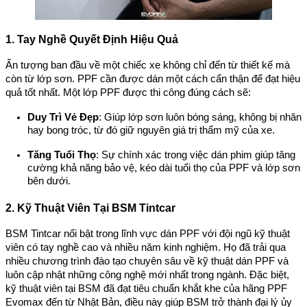
1. Tay Nghề Quyết Định Hiệu Quả
Ấn tượng ban đầu về một chiếc xe không chỉ đến từ thiết kế mà
còn từ lớp sơn. PPF cần được dán một cách cẩn thận để đạt hiệu
quả tốt nhất. Một lớp PPF được thi công đúng cách sẽ:
Duy Trì Vẻ Đẹp
: Giúp lớp sơn luôn bóng sáng, không bị nhăn
hay bong tróc, từ đó giữ nguyên giá trị thẩm mỹ của xe.
Tăng Tuổi Thọ
: Sự chính xác trong việc dán phim giúp tăng
cường khả năng bảo vệ, kéo dài tuổi thọ của PPF và lớp sơn
bên dưới.
2. Kỹ Thuật Viên Tại BSM Tintcar
BSM Tintcar nổi bật trong lĩnh vực dán PPF với đội ngũ kỹ thuật
viên có tay nghề cao và nhiều năm kinh nghiệm. Họ đã trải qua
nhiều chương trình đào tạo chuyên sâu về kỹ thuật dán PPF và
luôn cập nhật những công nghệ mới nhất trong ngành. Đặc biệt,
kỹ thuật viên tại BSM đã đạt tiêu chuẩn khắt khe của hãng PPF
Evomax đến từ Nhật Bản, điều này giúp BSM trở thành đại lý ủy