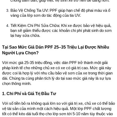
chống bám bẩn, giúp việc vệ sinh xe trở nên dễ dàng hơn.
Bảo Vệ Chống Tia UV
: PPF giúp hạn chế độ phai màu và ố
vàng của lớp sơn do tác động của tia UV.
Tiết Kiệm Chi Phí Sửa Chữa
: Khi xe được bảo vệ hiệu quả,
bạn sẽ giảm thiểu được các khoản chi phí phát sinh do sơn
lại hay sửa chữa.
Tại Sao Mức Giá Dán PPF 25–35 Triệu Lại Được Nhiều
Người Lựa Chọn?
Với mức giá 25-35 triệu đồng, việc dán PPF trở thành một giải
pháp kinh tế cho những chủ xe có xe có giá trị cao. Mức giá này
được coi là hợp lý với nhu cầu bảo vệ sơn của xe trong thời gian
dài. Chúng ta cùng phân tích lý do tại sao mức giá này là sự lựa
chọn thông minh.
1. Chi Phí và Giá Trị Đầu Tư
Với số tiền bỏ ra không quá lớn so với giá trị xe, chủ xe có thể bảo
vệ tài sản của mình một cách hiệu quả. Một lớp PPF chất lượng
tốt có thể kéo dài tuổi thọ cho lớp sơn tới 5-10 năm tùy thuộc vào