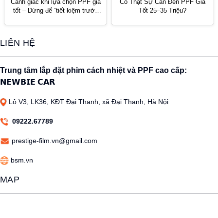
Cảnh giác khi lựa chọn PPF giá
Có Thật Sự Cần Đến PPF Giá
tốt – Đừng để “tiết kiệm trước
Tốt 25–35 Triệu?
mắt, tốn kém về sau”
LIÊN HỆ
Trung tâm lắp đặt phim cách nhiệt và PPF cao cấp:
𝗡𝗘𝗪𝗕𝗜𝗘 𝗖𝗔𝗥
Lô V3, LK36, KĐT Đại Thanh, xã Đại Thanh, Hà Nội
09222.67789
prestige-film.vn@gmail.com
bsm.vn
MAP