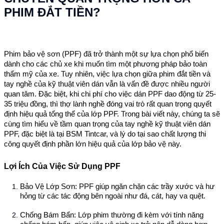
PHIM ĐẮT TIỀN?
Phim bảo vệ sơn (PPF) đã trở thành một sự lựa chọn phổ biến
dành cho các chủ xe khi muốn tìm một phương pháp bảo toàn
thẩm mỹ của xe. Tuy nhiên, việc lựa chọn giữa phim đắt tiền và
tay nghề của kỹ thuật viên dán vẫn là vấn đề được nhiều người
quan tâm. Đặc biệt, khi chi phí cho việc dán PPF dao động từ 25-
35 triệu đồng, thì thợ lành nghề đóng vai trò rất quan trọng quyết
định hiệu quả tổng thể của lớp PPF. Trong bài viết này, chúng ta sẽ
cùng tìm hiểu về tầm quan trọng của tay nghề kỹ thuật viên dán
PPF, đặc biệt là tại BSM Tintcar, và lý do tại sao chất lượng thi
công quyết định phần lớn hiệu quả của lớp bảo vệ này.
Lợi Ích Của Việc Sử Dụng PPF
Bảo Vệ Lớp Sơn
: PPF giúp ngăn chặn các trầy xước và hư
hỏng từ các tác động bên ngoài như đá, cát, hay va quệt.
Chống Bám Bẩn
: Lớp phim thường đi kèm với tính năng