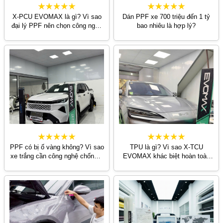
X-PCU EVOMAX là gì? Vì sao
Dán PPF xe 700 triệu đến 1 tỷ
đại lý PPF nên chọn công nghệ
bao nhiêu là hợp lý?
thế hệ mới?
PPF có bị ố vàng không? Vì sao
TPU là gì? Vì sao X-TCU
xe trắng cần công nghệ chống ố
EVOMAX khác biệt hoàn toàn
vàng tốt hơn?
so với TPU truyền thống