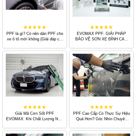
PPF là gì? Có nên dán PPF cho
EVOMAX PPF: GIẢI PHÁP
xe ô tô mới không (Giải đáp chi
BẢO VỆ SƠN XE ĐỈNH CAO
tiết 2026) | BsmTintcar
VỚI CÔNG NGHỆ TPU NHẬT
BẢN
Giải Mã Cơn Sốt PPF
PPF Cao Cấp Có Thực Sự Hiệu
EVOMAX: Khi Chất Lượng Nhật
Quả Hơn? Góc Nhìn Chuyên
Bản Gặp Mức Giá Chấn Động
Sâu Từ Detailing Chuyên
Thị Trường
Nghiệp