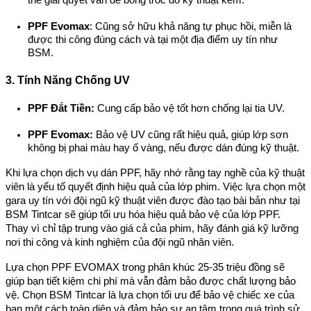
PPF Evomax
: Cũng sở hữu khả năng tự phục hồi, miễn là
được thi công đúng cách và tại một địa điểm uy tín như
BSM.
3. Tính Năng Chống UV
PPF Đắt Tiền
:
Cung cấp bảo vệ tốt hơn chống lại tia UV.
PPF Evomax
:
Bảo vệ UV cũng rất hiệu quả, giúp lớp sơn
không bị phai màu hay ố vàng, nếu được dán đúng kỹ thuật.
Khi lựa chọn dịch vụ dán PPF, hãy nhớ rằng tay nghề của kỹ thuật
viên là yếu tố quyết định hiệu quả của lớp phim. Việc lựa chọn một
gara uy tín với đội ngũ kỹ thuật viên được đào tạo bài bản như tại
BSM Tintcar sẽ giúp tối ưu hóa hiệu quả bảo vệ của lớp PPF.
Thay vì chỉ tập trung vào giá cả của phim, hãy đánh giá kỹ lưỡng
nơi thi công và kinh nghiệm của đội ngũ nhân viên.
Lựa chọn PPF EVOMAX trong phân khúc 25-35 triệu đồng sẽ
giúp bạn tiết kiệm chi phí mà vẫn đảm bảo được chất lượng bảo
vệ. Chọn BSM Tintcar là lựa chọn tối ưu để bảo vệ chiếc xe của
bạn một cách toàn diện và đảm bảo sự an tâm trong quá trình sử