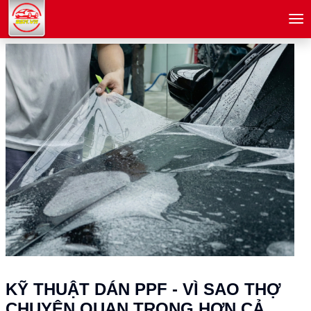
menu
KỸ THUẬT DÁN PPF - VÌ SAO THỢ
CHUYÊN QUAN TRỌNG HƠN CẢ