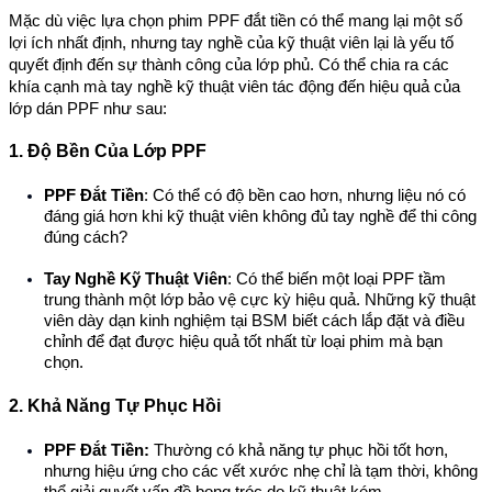
Mặc dù việc lựa chọn phim PPF đắt tiền có thể mang lại một số
lợi ích nhất định, nhưng tay nghề của kỹ thuật viên lại là yếu tố
quyết định đến sự thành công của lớp phủ. Có thể chia ra các
khía cạnh mà tay nghề kỹ thuật viên tác động đến hiệu quả của
lớp dán PPF như sau:
1. Độ Bền Của Lớp PPF
PPF Đắt Tiền
: Có thể có độ bền cao hơn, nhưng liệu nó có
đáng giá hơn khi kỹ thuật viên không đủ tay nghề để thi công
đúng cách?
Tay Nghề Kỹ Thuật Viên
: Có thể biến một loại PPF tầm
trung thành một lớp bảo vệ cực kỳ hiệu quả. Những kỹ thuật
viên dày dạn kinh nghiệm tại BSM biết cách lắp đặt và điều
chỉnh để đạt được hiệu quả tốt nhất từ loại phim mà bạn
chọn.
2. Khả Năng Tự Phục Hồi
PPF Đắt Tiền
:
Thường có khả năng tự phục hồi tốt hơn,
nhưng hiệu ứng cho các vết xước nhẹ chỉ là tạm thời, không
thể giải quyết vấn đề bong tróc do kỹ thuật kém.