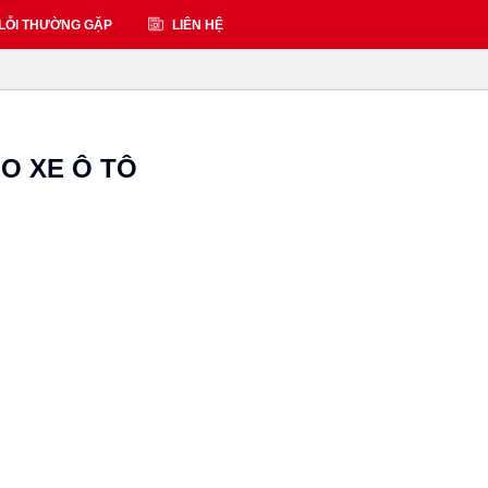
LỖI THƯỜNG GẶP
LIÊN HỆ
O XE Ô TÔ
m