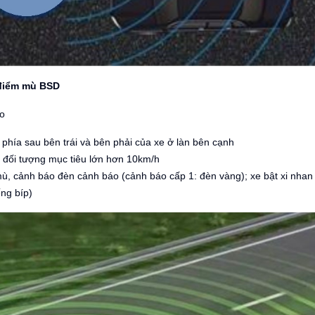
 điểm mù BSD
áo
phía sau bên trái và bên phải của xe ở làn bên cạnh
độ đối tượng mục tiêu lớn hơn 10km/h
 mù, cảnh báo đèn cảnh báo (cảnh báo cấp 1: đèn vàng); xe bật xi nhan
ếng bíp)