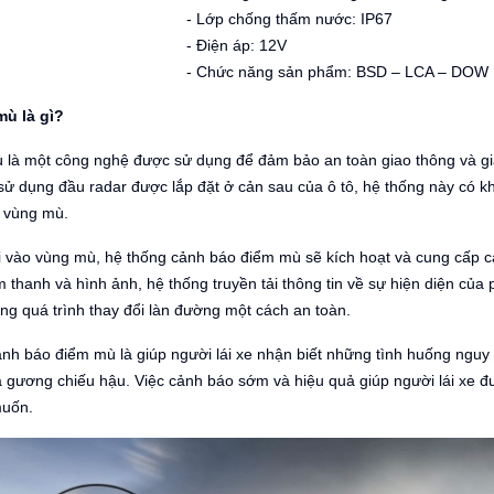
- Lớp chống thấm nước: IP67
- Điện áp: 12V
- Chức năng sản phẩm: BSD – LCA – DOW
ù là gì?
 là một công nghệ được sử dụng để đảm bảo an toàn giao thông và gi
sử dụng đầu radar được lắp đặt ở cản sau của ô tô, hệ thống này có k
g vùng mù.
i vào vùng mù, hệ thống cảnh báo điểm mù sẽ kích hoạt và cung cấp cả
thanh và hình ảnh, hệ thống truyền tải thông tin về sự hiện diện của
ong quá trình thay đổi làn đường một cách an toàn.
h báo điểm mù là giúp người lái xe nhận biết những tình huống nguy
ua gương chiếu hậu. Việc cảnh báo sớm và hiệu quả giúp người lái xe đ
muốn.