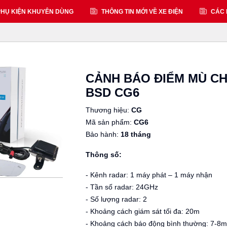
HỤ KIỆN KHUYÊN DÙNG
THÔNG TIN MỚI VỀ XE ĐIỆN
CÁC 
CẢNH BÁO ĐIỂM MÙ CH
BSD CG6
Thương hiệu:
CG
Mã sản phẩm:
CG6
Bảo hành:
18 tháng
Thông số:
- Kênh radar: 1 máy phát – 1 máy nhận
- Tần số radar: 24GHz
- Số lượng radar: 2
- Khoảng cách giám sát tối đa: 20m
- Khoảng cách báo động bình thường: 7-8