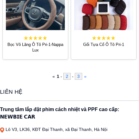
Bọc Vô Lăng Ô Tô Pri-1-Nappa
Gối Tựa Cổ Ô Tô Pri-1
Lux
«
1
-
2
-
3
»
LIÊN HỆ
Trung tâm lắp đặt phim cách nhiệt và PPF cao cấp:
𝗡𝗘𝗪𝗕𝗜𝗘 𝗖𝗔𝗥
Lô V3, LK36, KĐT Đại Thanh, xã Đại Thanh, Hà Nội