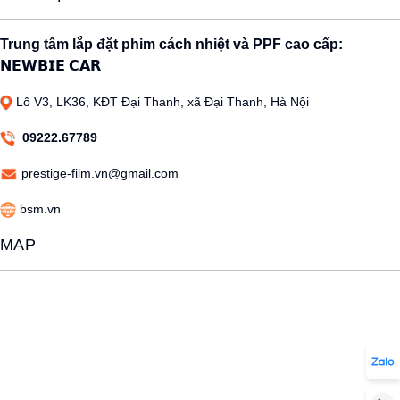
Trung tâm lắp đặt phim cách nhiệt và PPF cao cấp:
𝗡𝗘𝗪𝗕𝗜𝗘 𝗖𝗔𝗥
Lô V3, LK36, KĐT Đại Thanh, xã Đại Thanh, Hà Nội
09222.67789
prestige-film.vn@gmail.com
bsm.vn
MAP