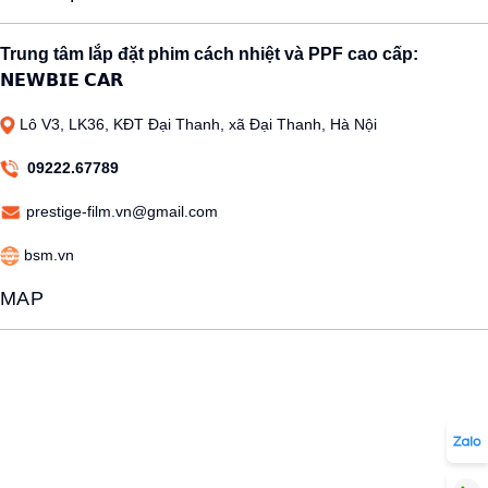
Trung tâm lắp đặt phim cách nhiệt và PPF cao cấp:
𝗡𝗘𝗪𝗕𝗜𝗘 𝗖𝗔𝗥
Lô V3, LK36, KĐT Đại Thanh, xã Đại Thanh, Hà Nội
09222.67789
prestige-film.vn@gmail.com
bsm.vn
MAP