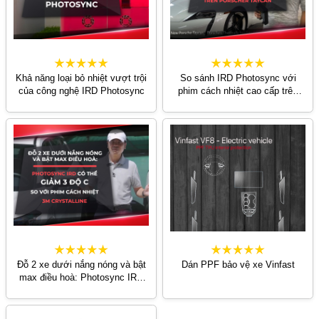
Khả năng loại bỏ nhiệt vượt trội
So sánh IRD Photosync với
của công nghệ IRD Photosync
phim cách nhiệt cao cấp trên
Porscher Taycan
Đỗ 2 xe dưới nắng nóng và bật
Dán PPF bảo vệ xe Vinfast
max điều hoà: Photosync IRD
có thể giảm 3 độ C so với phim
cách nhiệt 3M Crystalline