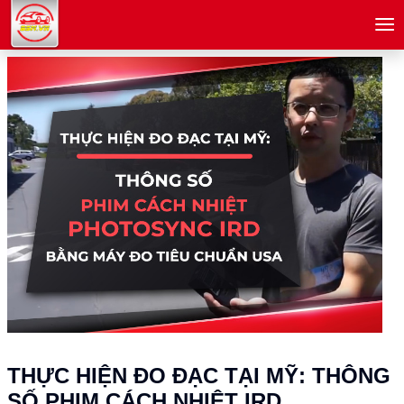
menu
THỰC HIỆN ĐO ĐẠC TẠI MỸ: THÔNG
SỐ PHIM CÁCH NHIỆT IRD