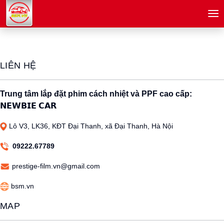
menu
LIÊN HỆ
Trung tâm lắp đặt phim cách nhiệt và PPF cao cấp:
𝗡𝗘𝗪𝗕𝗜𝗘 𝗖𝗔𝗥
Lô V3, LK36, KĐT Đại Thanh, xã Đại Thanh, Hà Nội
09222.67789
prestige-film.vn@gmail.com
bsm.vn
MAP